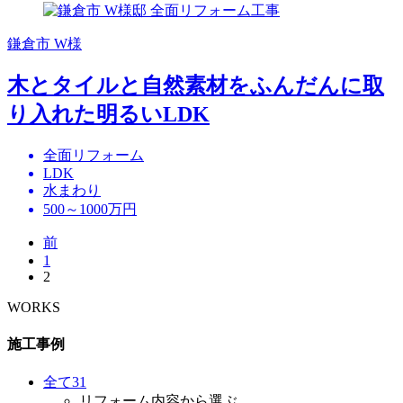
鎌倉市 W様
木とタイルと自然素材をふんだんに取
り入れた明るいLDK
全面リフォーム
LDK
水まわり
500～1000万円
前
1
2
WORKS
施工事例
全て
31
リフォーム内容から選ぶ