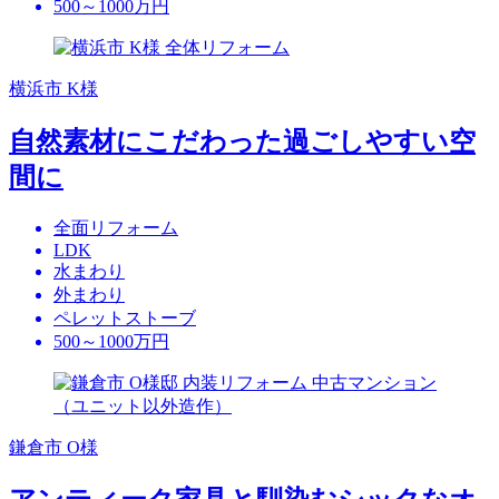
500～1000万円
横浜市 K様
自然素材にこだわった過ごしやすい空
間に
全面リフォーム
LDK
水まわり
外まわり
ペレットストーブ
500～1000万円
鎌倉市 O様