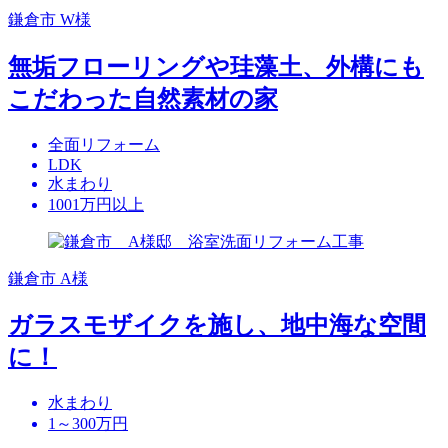
鎌倉市 W様
無垢フローリングや珪藻土、外構にも
こだわった自然素材の家
全面リフォーム
LDK
水まわり
1001万円以上
鎌倉市 A様
ガラスモザイクを施し、地中海な空間
に！
水まわり
1～300万円