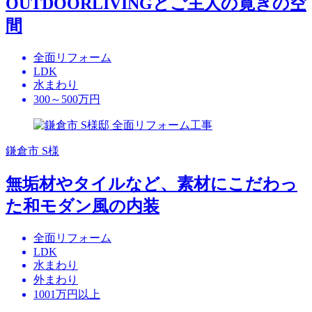
OUTDOORLIVINGとご主人の寛ぎの空
間
全面リフォーム
LDK
水まわり
300～500万円
鎌倉市 S様
無垢材やタイルなど、素材にこだわっ
た和モダン風の内装
全面リフォーム
LDK
水まわり
外まわり
1001万円以上